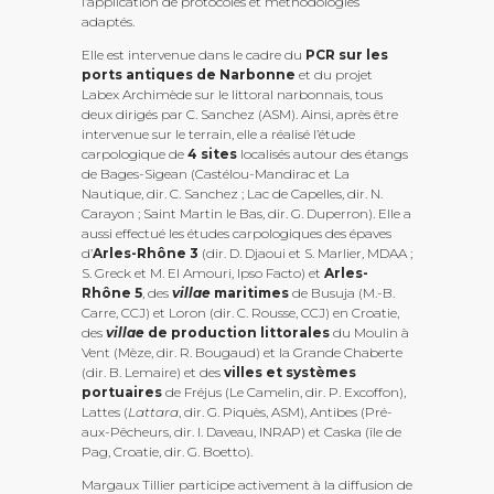
l’application de protocoles et méthodologies
adaptés.
Elle est intervenue dans le cadre du
PCR sur les
ports antiques de Narbonne
et du projet
Labex Archimède sur le littoral narbonnais, tous
deux dirigés par C. Sanchez (ASM). Ainsi, après être
intervenue sur le terrain, elle a réalisé l’étude
carpologique de
4 sites
localisés autour des étangs
de Bages-Sigean (Castélou-Mandirac et La
Nautique, dir. C. Sanchez ; Lac de Capelles, dir. N.
Carayon ; Saint Martin le Bas, dir. G. Duperron). Elle a
aussi effectué les études carpologiques des épaves
d’
Arles-Rhône 3
(dir. D. Djaoui et S. Marlier, MDAA ;
S. Greck et M. El Amouri, Ipso Facto) et
Arles-
Rhône 5
, des
villae
maritimes
de Busuja (M.-B.
Carre, CCJ) et Loron (dir. C. Rousse, CCJ) en Croatie,
des
villae
de production littorales
du Moulin à
Vent (Mèze, dir. R. Bougaud) et la Grande Chaberte
(dir. B. Lemaire) et des
villes et systèmes
portuaires
de Fréjus (Le Camelin, dir. P. Excoffon),
Lattes (
Lattara
, dir. G. Piquès, ASM), Antibes (Pré-
aux-Pêcheurs, dir. I. Daveau, INRAP) et Caska (île de
Pag, Croatie, dir. G. Boetto).
Margaux Tillier participe activement à la diffusion de