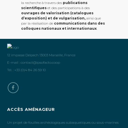
la recherche à travers des
publications
scientifiques
et des participations à des
ouvrages de valorisation (catalogues
d’exposition) et de vulgarisation,
ainsi que
par la réalisation de
communications dans des
colloques nationaux et internationaux
.
12 impasse Delpech 13003 Marseille, France
E-mail :
contact@ipsofacto.coop
Tél. : +33 (0)4 84 26 59 10
ACCÈS AMÉNAGEUR
Un projet de fouilles archéologiques subaquatiques ou sous-marines