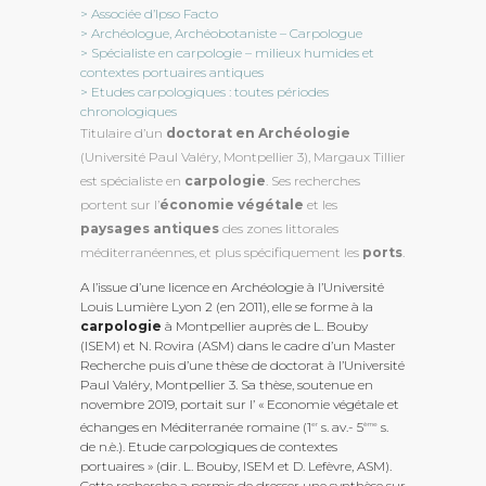
> Associée d’Ipso Facto
> Archéologue, Archéobotaniste – Carpologue
> Spécialiste en carpologie – milieux humides et
contextes portuaires antiques
> Etudes carpologiques : toutes périodes
chronologiques
Titulaire d’un
doctorat en Archéologie
(Université Paul Valéry, Montpellier 3), Margaux Tillier
est spécialiste en
carpologie
. Ses recherches
portent sur l’
économie végétale
et les
paysages antiques
des zones littorales
méditerranéennes, et plus spécifiquement les
ports
.
A l’issue d’une licence en Archéologie à l’Université
Louis Lumière Lyon 2 (en 2011), elle se forme à la
carpologie
à Montpellier auprès de L. Bouby
(ISEM) et N. Rovira (ASM) dans le cadre d’un Master
Recherche puis d’une thèse de doctorat à l’Université
Paul Valéry, Montpellier 3. Sa thèse, soutenue en
novembre 2019, portait sur l’ « Economie végétale et
échanges en Méditerranée romaine (1
s. av.- 5
s.
er
ème
de n.è.). Etude carpologiques de contextes
portuaires » (dir. L. Bouby, ISEM et D. Lefèvre, ASM).
Cette recherche a permis de dresser une synthèse sur