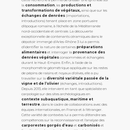
la
consommation
, les
productions et
transformations de végétaux,
ainsi que sur les
échanges de denrées
(importations,
introductions) tenant place en zone portuaire
d’époque romaine, à l’échelle de la Méditerranée
nord-occidentale et centrale. La découverte
exceptionnelle de contenants céramiques dans le
dépotoir immergé d’Arles-Rhône 3 lui a permis
d’identifier la nature de certaines
préparations
alimentaires
et interroger la
provenance des
denrées végétales
consommées et échangées
durant le Haut-Empire. Enfin, à l’aide de la
morphométrie géométrique appliquée sur les restes
de pépins de raisins et noyaux d’olives, elle a pu
travailler sur la
diversité variétale passée de la
vigne et de l’olivier
(échanges, introductions).
Depuis 2013, elle intervient en tant que spécialiste en
carpologie sur des sites archéologiques en
contexte subaquatique, maritime et
terrestre
, dans le cadre de collaborations avec des
équipes internationales, en France et à l’étranger.
Cette variété de contextes lui a permis d’étendre ses
compétences sur la reconnaissance et l’analyse des
carporestes gorgés d’eau
et
carbonisés
et