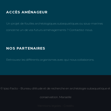
ACCÈS AMÉNAGEUR
Un projet de fouilles archéologiques subaquatiques ou sous-marines
concerne un de vos futurs aménagements ? Contactez-nous.
NOS PARTENAIRES
Retrouvez les différents organismes avec qui nous collaborons.
© Ipso Facto - Bureau d’étude et de recherche en archéologie subaquatique et
conservation. Marseille
Mentions légales - Crédits