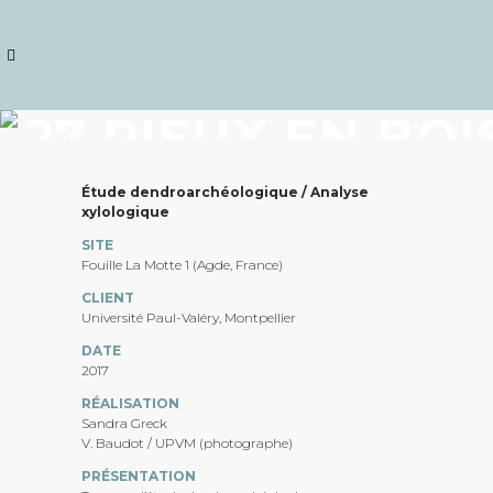
27 PIEUX EN BOI
SITE
Étude dendroarchéologique / Analyse
xylologique
PROTOHISTORIQ
SITE
Fouille La Motte 1 (Agde, France)
LA MOTTE
CLIENT
Université Paul-Valéry, Montpellier
DATE
2017
RÉALISATION
Sandra Greck
V. Baudot / UPVM (photographe)
PRÉSENTATION