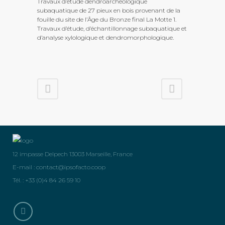
Travaux d’étude dendroarchéologique
subaquatique de 27 pieux en bois provenant de la
fouille du site de l’Âge du Bronze final La Motte 1.
Travaux d’étude, d’échantillonnage subaquatique et
d’analyse xylologique et dendromorphologique.
12 impasse Delpech 13003 Marseille, France
E-mail :
contact@ipsofacto.coop
Tél. : +33 (0)4 84 26 59 10