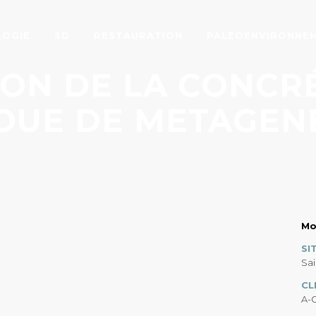
LOGIE
3D
RESTAURATION
PALÉOENVIRONNE
ON DE LA CONCR
OUE DE METAGEN
Mo
SI
Sa
CL
A-