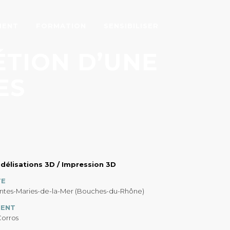
MENT
FORMATION
SENSIBILISER
ÉTION D’UNE
ES
délisations 3D / Impression 3D
TE
intes-Maries-de-la-Mer (Bouches-du-Rhône)
IENT
Corros