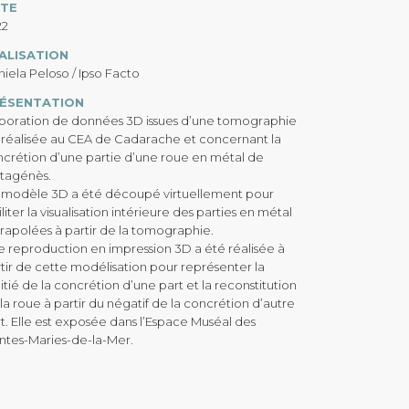
TE
22
ALISATION
iela Peloso / Ipso Facto
ÉSENTATION
aboration de données 3D issues d’une tomographie
réalisée au CEA de Cadarache et concernant la
crétion d’une partie d’une roue en métal de
tagénès.
 modèle 3D a été découpé virtuellement pour
iliter la visualisation intérieure des parties en métal
rapolées à partir de la tomographie.
 reproduction en impression 3D a été réalisée à
tir de cette modélisation pour représenter la
OS PARTENAIRES
tié de la concrétion d’une part et la reconstitution
la roue à partir du négatif de la concrétion d’autre
trouvez les différents organismes avec qui
t. Elle est exposée dans l’Espace Muséal des
ntes-Maries-de-la-Mer.
us collaborons.