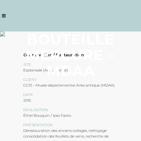
BOUTEILLE
MERCURE –
Conservation / Restauration
SITE
MDAA
Esplanade (Arles, France)
CLIENT
CG13 – Musée départemental Arles antique (MDAA)
DATE
2015
RÉALISATION
Éthel Bouquin / Ipso Facto
PRÉSENTATION
Dérestauration des anciens collages, nettoyage
consolidation des feuillets de verre, recherche de