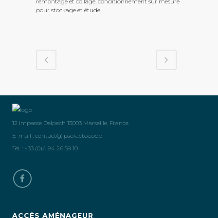
remontage et collage, conditionnement sur mesure
pour stockage et étude.
12 impasse Delpech 13003 Marseille, France
E-mail :
contact@ipsofacto.coop
Tél. : +33 (0)4 84 26 59 10
ACCÈS AMÉNAGEUR