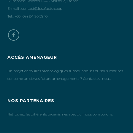
12 impasse Delpech 13003 Marseille, France
E-mail :
contact@ipsofacto.coop
Tél. : +33 (0)4 84 26 59 10
ACCÈS AMÉNAGEUR
Un projet de fouilles archéologiques subaquatiques ou sous-marines
concerne un de vos futurs aménagements ? Contactez-nous.
NOS PARTENAIRES
Retrouvez les différents organismes avec qui nous collaborons.