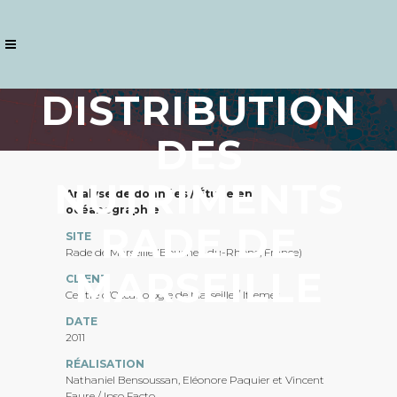
DISTRIBUTION
DES
NUTRIMENTS
Analyse de données / Étude en
océanographie
RADE DE
SITE
Rade de Marseille (Bouches-du-Rhône, France)
MARSEILLE
CLIENT
Centre d’Océanologie de Marseille / Ifremer
DATE
2011
RÉALISATION
Nathaniel Bensoussan, Eléonore Paquier et Vincent
Faure / Ipso Facto