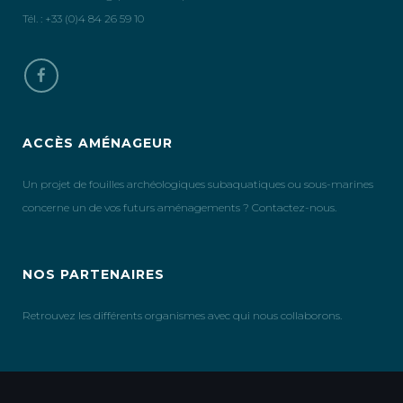
Tél. : +33 (0)4 84 26 59 10
ACCÈS AMÉNAGEUR
Un projet de fouilles archéologiques subaquatiques ou sous-marines
concerne un de vos futurs aménagements ? Contactez-nous.
NOS PARTENAIRES
Retrouvez les différents organismes avec qui nous collaborons.