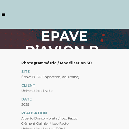
EPAVE
D’AVION B-
24 –
Photogrammétrie / Modélisation 3D
SITE
CAPBRETON
Épave B-24 (Capbreton, Aquitaine)
CLIENT
Université de Malte
DATE
2025
RÉALISATION
Alberto Bravo-Morata / Ipso Facto
Clément Galinier / Ipso Facto
Université de Malte – DPAA