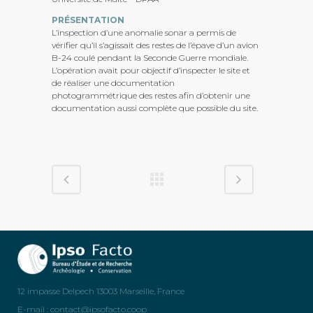
PRÉSENTATION
L’inspection d’une anomalie sonar a permis de
vérifier qu’il s’agissait des restes de l’épave d’un avion
B-24 coulé pendant la Seconde Guerre mondiale.
L’opération avait pour objectif d’inspecter le site et
de réaliser une documentation
photogrammétrique des restes afin d’obtenir une
documentation aussi complète que possible du site.
12 impasse Delpech 13003 Marseille, France
E-mail :
contact@ipsofacto.coop