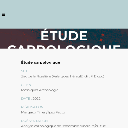
ÉTUDE
CARPOLOGIQUE
VALERGUES
Étude carpologique
SITE
Zac de la Roselière (Valergues, Hérault)(dir. F. Bigot)
CLIENT
Mosaïques Archéologie
DATE :
2022
RÉALISATION
Margaux Tillier / Ipso Facto
PRÉSENTATION
Analyse carpologique de l’ensemble funéraire/cultuel