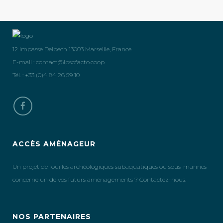
12 impasse Delpech 13003 Marseille, France
E-mail :
contact@ipsofacto.coop
Tél. : +33 (0)4 84 26 59 10
ACCÈS AMÉNAGEUR
Un projet de fouilles archéologiques subaquatiques ou sous-marines
concerne un de vos futurs aménagements ? Contactez-nous.
NOS PARTENAIRES