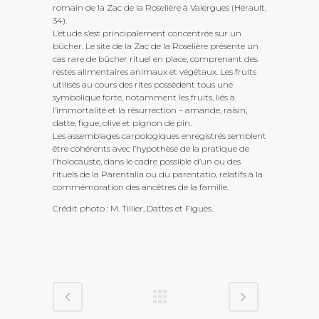
romain de la Zac de la Roselière à Valergues (Hérault,
34).
L’étude s’est principalement concentrée sur un
bûcher. Le site de la Zac de la Roselière présente un
cas rare de bûcher rituel en place, comprenant des
restes alimentaires animaux et végétaux. Les fruits
utilisés au cours des rites possèdent tous une
symbolique forte, notamment les fruits, liés à
l’immortalité et la résurrection – amande, raisin,
datte, figue, olive et pignon de pin.
Les assemblages carpologiques enregistrés semblent
être cohérents avec l’hypothèse de la pratique de
l’holocauste, dans le cadre possible d’un ou des
rituels de la Parentalia ou du parentatio, relatifs à la
commémoration des ancêtres de la famille.
Crédit photo : M. Tillier, Dattes et Figues.