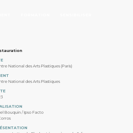
MENT
FORMATION
SENSIBILISER
HNABEL
stauration
TE
tre National des Arts Plastiques (Paris)
IENT
tre National des Arts Plastiques
TE
23
ALISATION
el Bouquin / Ipso Facto
Corros
ÉSENTATION