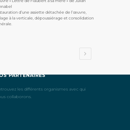
vre « Lettre de Flaubert à sa mère » de Julian
hnabel
tauration d’une assiette détachée de l’œuvre,
lage à la verticale, dépoussiérage et consolidation
nérale.
OS PARTENAIRES
trouvez les différents organismes avec qui
us collaborons.