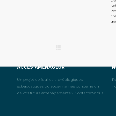
Oeu
Sc
Res
col
gé
ACCÈS AMÉNAGEUR
N
Un projet de fouilles archéologiques
Re
subaquatiques ou sous-marines concerne un
no
de vos futurs aménagements ? Contactez-nous.