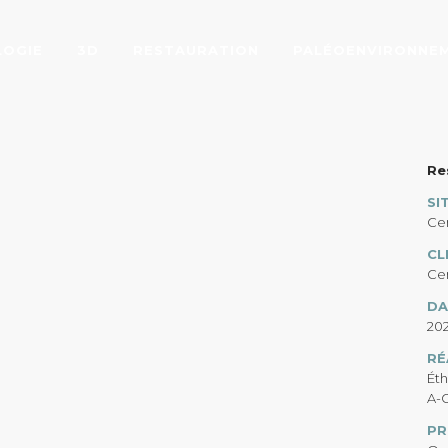
LOGIE
3D
RESTAURATION
PALÉOENVIRONNE
E DE JULIAN SC
Re
SI
Cen
CL
Cen
DA
20
RÉ
Éth
A-
PR