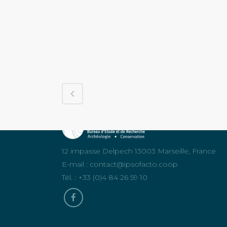
12 impasse Delpech 13003 Marseille, France
E-mail :
contact@ipsofacto.coop
Tél. : +33 (0)4 84 26 59 10