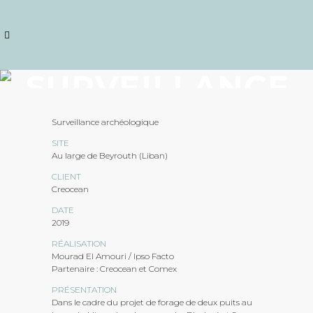
SURVEILLANCE
ARCHÉOLOGIQUE
Surveillance archéologique
LIBAN / 2019
SITE
Au large de Beyrouth (Liban)
CLIENT
Creocean
DATE
2019
RÉALISATION
Mourad El Amouri / Ipso Facto
Partenaire : Creocean et Comex
PRÉSENTATION
Dans le cadre du projet de forage de deux puits au