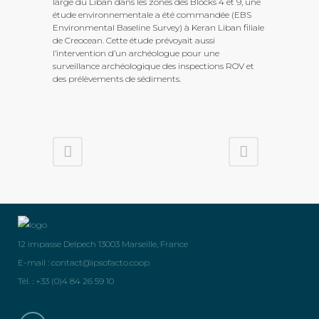
large du Liban dans les zones des Blocks 4 et 9, une
étude environnementale a été commandée (EBS
Environmental Baseline Survey) à Keran Liban filiale
de Creocean. Cette étude prévoyait aussi
l’intervention d’un archéologue pour une
surveillance archéologique des inspections ROV et
des prélèvements de sédiments.
12 impasse Delpech 13003 Marseille, France
E-mail :
contact@ipsofacto.coop
Tél. : +33 (0)4 84 26 59 10