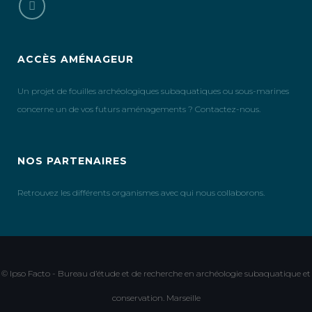
ACCÈS AMÉNAGEUR
Un projet de fouilles archéologiques subaquatiques ou sous-marines
concerne un de vos futurs aménagements ? Contactez-nous.
NOS PARTENAIRES
Retrouvez les différents organismes avec qui nous collaborons.
© Ipso Facto - Bureau d’étude et de recherche en archéologie subaquatique et
conservation. Marseille