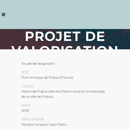
PROJET DE
VALORISATION
DU PORT
Etude de diagnostic
SITE
ANTIQUE DE
Port antique de Fréjus (France)
CLIENT
FRÉJUS / 2019
Mairie de Fréjus (Service Patrimoine et Archéologie
de la ville de Fréjus)
DATE
2019
RÉALISATION
Nicolas Carayon/ Ipso Facto