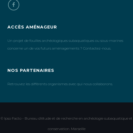
ACCÈS AMÉNAGEUR
Un projet de fouilles archéologiques subaquatiques ou sous-marines
concerne un de vos futurs aménagements ? Contactez-nous.
NOS PARTENAIRES
Retrouvez les différents organismes avec qui nous collaborons.
© Ipso Facto - Bureau d’étude et de recherche en archéologie subaquatique et
conservation. Marseille