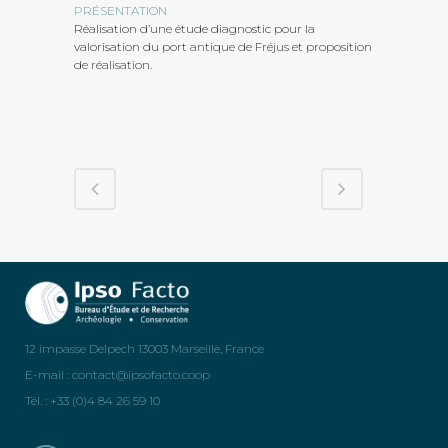
PRÉSENTATION
Réalisation d’une étude diagnostic pour la
valorisation du port antique de Fréjus et proposition
de réalisation.
12 impasse Delpech 13003 Marseille, France
E-mail :
contact@ipsofacto.coop
Tél. : +33 (0)4 84 26 59 10