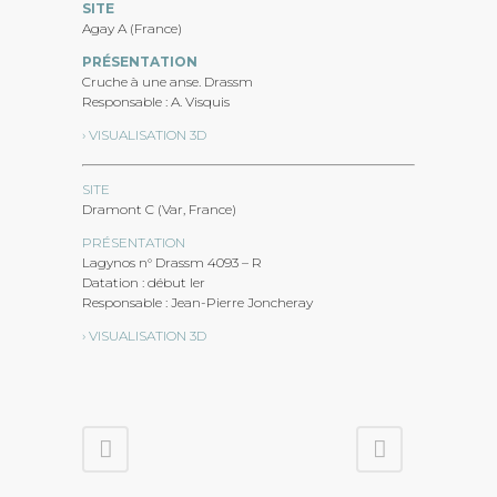
SITE
Agay A (France)
PRÉSENTATION
Cruche à une anse. Drassm
Responsable : A. Visquis
› VISUALISATION 3D
SITE
Dramont C (Var, France)
PRÉSENTATION
Lagynos n° Drassm 4093 – R
Datation : début Ier
Responsable : Jean-Pierre Joncheray
› VISUALISATION 3D