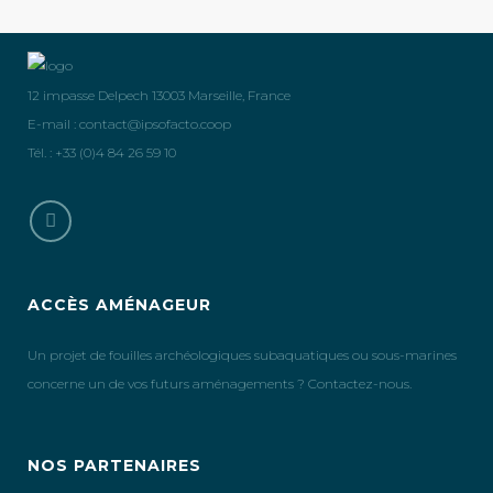
12 impasse Delpech 13003 Marseille, France
E-mail :
contact@ipsofacto.coop
Tél. : +33 (0)4 84 26 59 10
ACCÈS AMÉNAGEUR
Un projet de fouilles archéologiques subaquatiques ou sous-marines
concerne un de vos futurs aménagements ? Contactez-nous.
NOS PARTENAIRES