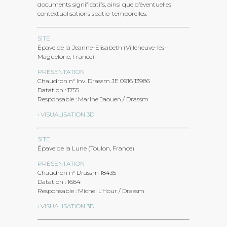
documents significatifs, ainsi que d’éventuelles
contextualisations spatio-temporelles.
SITE
Épave de la Jeanne-Elisabeth (Villeneuve-lès-
Maguelone, France)
PRÉSENTATION
Chaudron n° Inv. Drassm JE 0916 13986
Datation : 1755
Responsable : Marine Jaouen / Drassm
› VISUALISATION 3D
SITE
Épave de la Lune (Toulon, France)
PRÉSENTATION
Chaudron n° Drassm 18435
Datation : 1664
Responsable : Michel L’Hour / Drassm
› VISUALISATION 3D