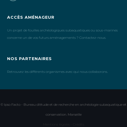
ACCÈS AMÉNAGEUR
Un projet de fouilles archéologiques subaquatiques ou sous-marines
concerne un de vos futurs aménagements ? Contactez-nous.
NOS PARTENAIRES
Retrouvez les différents organismes avec qui nous collaborons.
© Ipso Facto - Bureau d’étude et de recherche en archéologie subaquatique et
conservation. Marseille
Mentions légales - Crédits