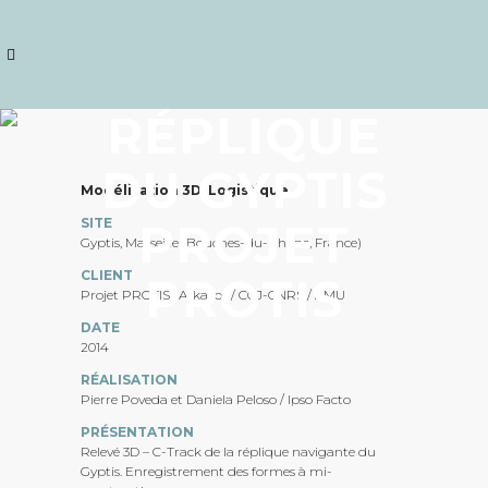
RÉPLIQUE
DU GYPTIS
Modélisation 3D, Logistique
SITE
PROJET
Gyptis, Marseille (Bouches-du-Rhône, France)
CLIENT
PROTIS
Projet PROTIS : Arkaeos / CCJ-CNRS / AMU
DATE
2014
RÉALISATION
Pierre Poveda et Daniela Peloso / Ipso Facto
PRÉSE
NTATIO
N
Relevé 3D – C-Track de la réplique navigante du
Gyptis. Enregistrement des formes à mi-