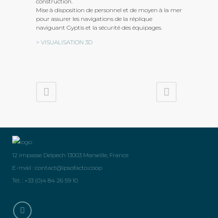
construction.
Mise à disposition de personnel et de moyen à la mer
pour assurer les navigations de la réplique
naviguant Gyptis et la sécurité des équipages.
> VISUALISATION 3D
12 impasse Delpech 13003 Marseille, France
E-mail :
contact@ipsofacto.coop
Tél. : +33 (0)4 84 26 59 10