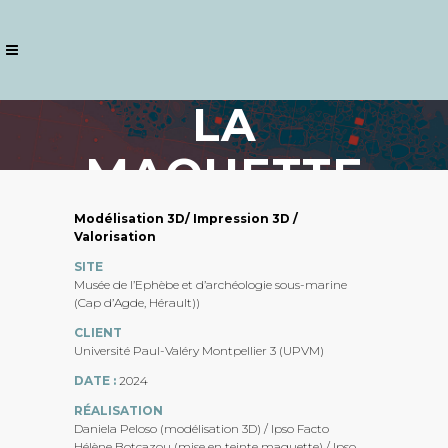
LA
MAQUETTE
DU MUSÉE
Modélisation 3D/ Impression 3D /
Valorisation
D’AGDE
SITE
Musée de l’Ephèbe et d’archéologie sous-marine
(Cap d’Agde, Hérault))
CLIENT
Université Paul-Valéry Montpellier 3 (UPVM)
DATE :
2024
RÉALISATION
Daniela Peloso (modélisation 3D) / Ipso Facto
Hélène Botcazou (mise en teinte maquette) / Ipso