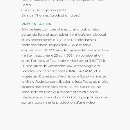
Facto
CIRTES (usinage maquette)
Samuel Thomas (production video)
PRÉSENTATION
Afin de faire comprendre au grand public l’état
actuel du littoral agathois en tant qu’exemple local
et les phénomènes qui jouent un rôle dans sa
métamorphose, l’exposition « Sous le sable
exactement… 20 000 ans de paysage littoral agathois
» a été inaugurée le 25 avril 2024 en collaboration
entre l’Université Paul-Valéry Montpellier 3 (UPVM),
l’Unité Mixte de Recherche 5140 Archéologie des
Sociétés Méditerranéennes (UMR 5140 ASM) et le
Musée de l’Éphèbe et d’Archéologie Sous-Marine de
la ville d’Agde. La contribution d’Ipso Facto au projet
d’exposition a été focalisé sur la réalisation d’une
maquette en relief, qui montrent l’évolution du
paysage agathois d’il y a 22 000 ans jusqu’à l’époque
contemporaine et la production d’une vidéo.