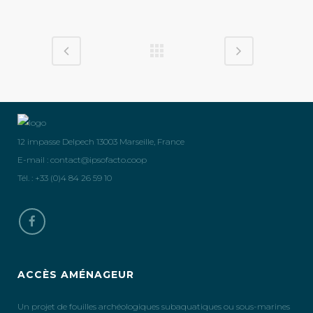
12 impasse Delpech 13003 Marseille, France
E-mail :
contact@ipsofacto.coop
Tél. : +33 (0)4 84 26 59 10
ACCÈS AMÉNAGEUR
Un projet de fouilles archéologiques subaquatiques ou sous-marines