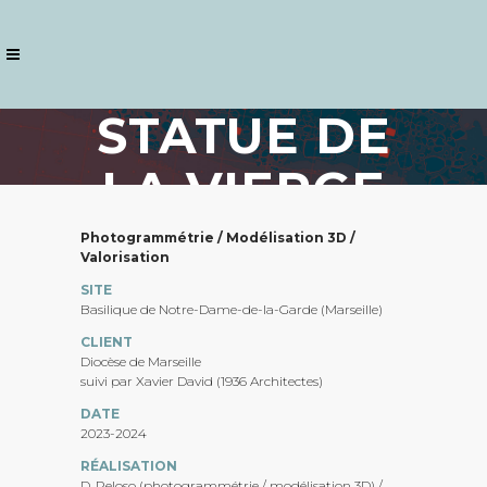
STATUE DE
LA VIERGE
(BASILIQUE
Photogrammétrie / Modélisation 3D /
Valorisation
DE NOTRE-
SITE
Basilique de Notre-Dame-de-la-Garde (Marseille)
DAME-DE-
CLIENT
Diocèse de Marseille
suivi par Xavier David (1936 Architectes)
LA-GARDE)
DATE
2023-2024
RÉALISATION
D. Peloso (photogrammétrie / modélisation 3D) /