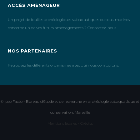
ACCÈS AMÉNAGEUR
Un projet de fouilles archéologiques subaquatiques ou sous-marines
concerne un de vos futurs aménagements ? Contactez-nous.
NOS PARTENAIRES
Retrouvez les différents organismes avec qui nous collaborons.
© Ipso Facto - Bureau d’étude et de recherche en archéologie subaquatique et
conservation. Marseille
Mentions légales - Crédits