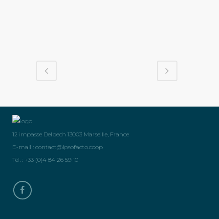
12 impasse Delpech 13003 Marseille, France
E-mail :
contact@ipsofacto.coop
Tél. : +33 (0)4 84 26 59 10