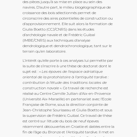
des pièces jusqu’à sa mise en place au sein des
navires. D’autre part, le milieu biogéographique de
croissance des bois sélectionnés permet de
circonscrire des aires potentielles de construction ou
d’approvisionnement. Elle suit alors la formation de
Giulia Boetto (CCJ/CNRS) dans les études
d’archéologie navale et de Frédéric Guibal
(IMBE/CNRS) aux techniques d’analyse
dendrologique et dendrochronologique, tant sur le
terrain qu’en laboratoire.
L’intérêt qu’elle porte à ces analyses lui permette par
la suite de s’inscrire à une thèse de doctorat dont le
sujet est : «
Les épaves de l’espace adriatique
oriental de la protohistoire à l’antiquité tardive :
contribution à l’étude des traditions locales de
construction navale
». Ce travail de recherche est
réalisé au Centre Camille Jullian d’Aix-en-Provence
(Université Aix-Marseille) en partenariat avec l’Ecole
Française de Rome, sous la direction conjointe de
Jean-Christophe Sourisseau et Giulia Boetto et sous
la supervision de Frédéric Guibal. Ce travail de thèse
est centré sur l’étude du bois de neuf épaves
récemment découvertes en Croatie et datées entre la
fin de l’âge du Bronze et l’Antiquité tardive. Il met en