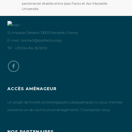
partenariat établie entre Ipso Facto et Aix-Marseille-
Université.
12 impasse Delpech 13003 Marseille, France
E-mail :
contact@ipsofacto.coop
Tél. : +33 (0)4 84 26 59 10
ACCÈS AMÉNAGEUR
Un projet de fouilles archéologiques subaquatiques ou sous-marines
concerne un de vos futurs aménagements ? Contactez-nous.
NOS PARTENAIRES