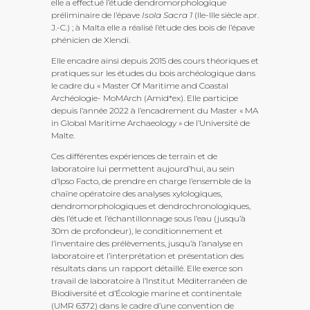
elle a effectué l’étude dendromorphologique
préliminaire de l’épave
Isola Sacra 1
(IIe-IIIe siècle apr.
J.-C.) ; à Malta elle a réalisé l’étude des bois de l’épave
phénicien de Xlendi.
Elle encadre ainsi depuis 2015 des cours théoriques et
pratiques sur les études du bois archéologique dans
le cadre du « Master Of Maritime and Coastal
Archéologie- MoMArch (Amid*ex). Elle participe
depuis l’année 2022 à l’encadrement du Master « MA
in Global Maritime Archaeology » de l’Université de
Malte.
Ces différentes expériences de terrain et de
laboratoire lui permettent aujourd’hui, au sein
d’Ipso Facto, de prendre en charge l’ensemble de la
chaîne opératoire des analyses xylologiques,
dendromorphologiques et dendrochronologiques,
dès l’étude et l’échantillonnage sous l’eau (jusqu’à
30m de profondeur), le conditionnement et
l’inventaire des prélèvements, jusqu’à l’analyse en
laboratoire et l’interprétation et présentation des
résultats dans un rapport détaillé. Elle exerce son
travail de laboratoire à l’Institut Méditerranéen de
Biodiversité et d’Écologie marine et continentale
(UMR 6372) dans le cadre d’une convention de