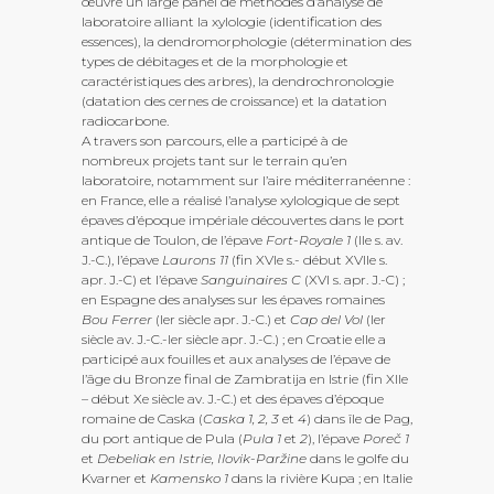
œuvre un large panel de méthodes d’analyse de
laboratoire alliant la xylologie (identification des
essences), la dendromorphologie (détermination des
types de débitages et de la morphologie et
caractéristiques des arbres), la dendrochronologie
(datation des cernes de croissance) et la datation
radiocarbone.
A travers son parcours, elle a participé à de
nombreux projets tant sur le terrain qu’en
laboratoire, notamment sur l’aire méditerranéenne :
en France, elle a réalisé l’analyse xylologique de sept
épaves d’époque impériale découvertes dans le port
antique de Toulon, de l’épave
Fort-Royale 1
(IIe s. av.
J.-C.), l’épave
Laurons 11
(fin XVIe s.- début XVIIe s.
apr. J.-C) et l’épave
Sanguinaires C
(XVI s. apr. J.-C) ;
en Espagne des analyses sur les épaves romaines
Bou Ferrer
(Ier siècle apr. J.-C.) et
Cap del Vol
(Ier
siècle av. J.-C.-Ier siècle apr. J.-C.) ; en Croatie elle a
participé aux fouilles et aux analyses de l’épave de
l’âge du Bronze final de Zambratija en Istrie (fin XIIe
– début Xe siècle av. J.-C.) et des épaves d’époque
romaine de Caska (
Caska 1, 2, 3
et
4
) dans île de Pag,
du port antique de Pula (
Pula 1
et
2
), l’épave
Poreč 1
et
Debeliak en Istrie, Ilovik-Paržine
dans le golfe du
Kvarner et
Kamensko 1
dans la rivière Kupa ; en Italie