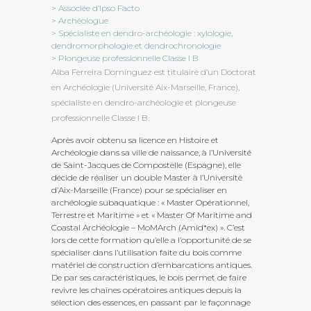
> Associée d’Ipso Facto
> Archéologue
> Spécialiste en dendro-archéologie : xylologie,
dendromorphologie et dendrochronologie
> Plongeuse professionnelle Classe I B
Alba Ferreira Domínguez est titulaire d’un Doctorat
en Archéologie (Université Aix-Marseille, France),
spécialiste en dendro-archéologie et plongeuse
professionnelle Classe I B.
Après avoir obtenu sa licence en Histoire et
Archéologie dans sa ville de naissance, à l’Université
de Saint-Jacques de Compostelle (Espagne), elle
décide de réaliser un double Master à l’Université
d’Aix-Marseille (France) pour se spécialiser en
archéologie subaquatique : « Master Opérationnel,
Terrestre et Maritime » et « Master Of Maritime and
Coastal Archéologie – MoMArch (Amid*ex) ». C’est
lors de cette formation qu’elle a l’opportunité de se
spécialiser dans l’utilisation faite du bois comme
matériel de construction d’embarcations antiques.
De par ses caractéristiques, le bois permet de faire
revivre les chaînes opératoires antiques depuis la
sélection des essences, en passant par le façonnage