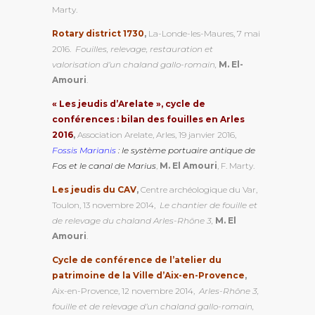
Marty.
Rotary district 1730
,
La-Londe-les-Maures, 7 mai
2016.
Fouilles, relevage, restauration et
valorisation d’un chaland gallo-romain,
M. El-
Amouri
.
« Les jeudis d’Arelate », cycle de
conférences : bilan des fouilles en Arles
2016
,
Association Arelate, Arles, 19 janvier 2016,
Fossis Marianis
: le système portuaire antique de
Fos et le canal de Marius
,
M. El Amouri
, F. Marty.
Les jeudis du CAV
,
Centre archéologique du Var,
Toulon, 13 novembre 2014,
Le chantier de fouille et
de relevage du chaland Arles-Rhône 3,
M. El
Amouri
.
Cycle de conférence de l’atelier du
patrimoine de la Ville d’Aix-en-Provence
,
Aix-en-Provence, 12 novembre 2014,
Arles-Rhône 3,
fouille et de relevage d’un chaland gallo-romain,