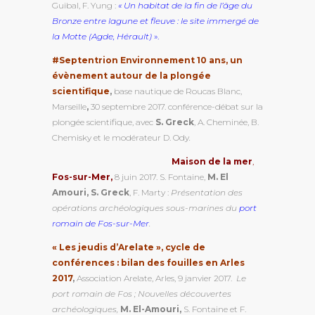
Guibal, F. Yung :
« Un habitat de la fin de l’âge du
Bronze entre lagune et fleuve : le site immergé de
la Motte (Agde, Hérault)
».
#Septentrion Environnement 10 ans, un
évènement autour de la plongée
scientifique
,
base nautique de Roucas Blanc,
Marseille
,
30 septembre 2017. conférence-débat sur la
plongée scientifique, avec
S. Greck
, A. Cheminée, B.
Chemisky et le modérateur D. Ody
.
Maison de la mer
,
Fos-sur-Mer,
8 juin 2017. S. Fontaine,
M. El
Amouri, S. Greck
, F. Marty :
Présentation des
opérations archéologiques sous-marines du
port
romain de Fos-sur-Mer
.
« Les jeudis d’Arelate », cycle de
conférences : bilan des fouilles en Arles
2017
,
Association Arelate, Arles, 9 janvier 2017.
Le
port romain de Fos ; Nouvelles découvertes
archéologiques,
M. El-Amouri,
S. Fontaine et F.