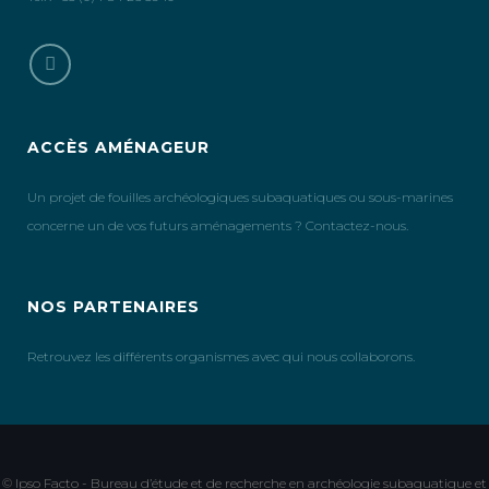
ACCÈS AMÉNAGEUR
Un projet de fouilles archéologiques subaquatiques ou sous-marines
concerne un de vos futurs aménagements ? Contactez-nous.
NOS PARTENAIRES
Retrouvez les différents organismes avec qui nous collaborons.
© Ipso Facto - Bureau d’étude et de recherche en archéologie subaquatique et