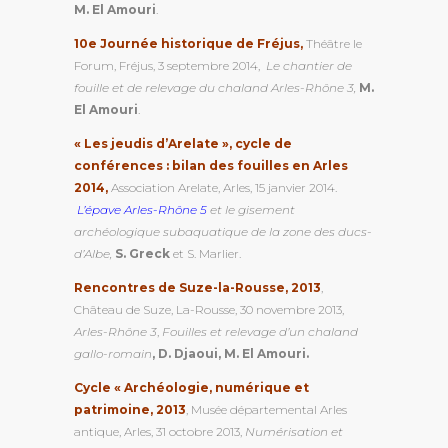
M. El Amouri
.
10e Journée historique de Fréjus,
Théâtre le
Forum, Fréjus, 3 septembre 2014,
Le chantier de
fouille et de relevage du chaland Arles-Rhône 3,
M.
El Amouri
.
« Les jeudis d’Arelate », cycle de
conférences : bilan des fouilles en Arles
2014,
Association Arelate, Arles, 15 janvier 2014.
L’épave Arles-Rhône 5
et le gisement
archéologique subaquatique de la zone des ducs-
d’Albe,
S.
Greck
et S. Marlier.
Rencontres de Suze-la-Rousse, 2013
,
Château de Suze, La-Rousse, 30 novembre 2013,
Arles-Rhône 3
,
Fouilles et relevage d’un chaland
gallo-romain
, D. Djaoui, M. El Amouri.
Cycle « Archéologie, numérique et
patrimoine, 2013
, Musée départemental Arles
antique, Arles, 31 octobre 2013,
Numérisation et