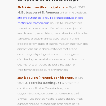
JNA à Antibes (France), ateliers
,
19 juin 2022.
H. Botcazou et D. Remeau
ont animé plusieurs
ateliers autour de la fouille archéologiques et des
métiers de l’archéologie
pour le Musée d’Antibes.
Les animations se sont déroulées sur une journée
avec le matin, en extérieur, des ateliers bacs à fouilles
terrestres et sous-marines avec reconstitution
d’objets céramiques; et l’après-midi, en intérieur, des
animations sur la découverte des métiers de
dendrologue/xylologue/dendrochronologue et
d’archéologue naval ainsi que des activités autour
des marbres antiques, de leur circulation en
Méditerranée et de leurs provenances.
JEA à Toulon (France), conférence,
18 juin
2022.
A. Ferreira Dominguez
a présenté la
conférence
« Toulon, Telo Martius, une
agglomération portuaire romaine de la cité
d’Arles – Les épaves »
dans le cadre des journées
européennes de l’archéologie organisées par le