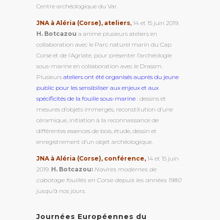
Centre archéologique du Var.
JNA à Aléria (Corse), ateliers
,
14 et 15 juin 2019.
H. Botcazou
a animé plusieurs ateliers en
collaboration avec le Parc naturel marin du Cap
Corse et de l’Agriate, pour présenter l’archéologie
sous-marine en collaboration avec le Drassm.
Plusieurs
ateliers ont été organisés auprès du jeune
public pour les sensibiliser aux enjeux et aux
spécificités de la fouille sous-marine
: dessins et
mesures d’objets immergés, reconstitution d’une
céramique, initiation à la reconnaissance de
différentes essences de bois, étude, dessin et
enregistrement d’un objet archéologique.
JNA à Aléria (Corse), conférence,
14 et 15 juin
2019.
H. Botcazou:
Navires modernes de
cabotage fouillés en Corse depuis les années 1980
jusqu’à nos jours.
Journées Européennes du