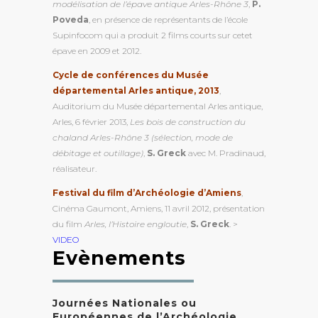
modélisation de l’épave antique Arles-Rhône 3
,
P.
Poveda
, en présence de représentants de l’école
Supinfocom qui a produit 2 films courts sur cetet
épave en 2009 et 2012.
Cycle de conférences du Musée
départemental Arles antique, 2013
,
Auditorium du Musée départemental Arles antique,
Arles, 6 février 2013,
Les bois de construction du
chaland Arles-Rhône 3 (sélection, mode de
débitage et outillage)
,
S. Greck
avec M. Pradinaud,
réalisateur.
Festival du film d’Archéologie d’Amiens
,
Cinéma Gaumont, Amiens, 11 avril 2012, présentation
du film
Arles, l’Histoire engloutie
,
S. Greck
. >
VIDEO
Evènements
Journées Nationales ou
Européennes de l’Archéologie