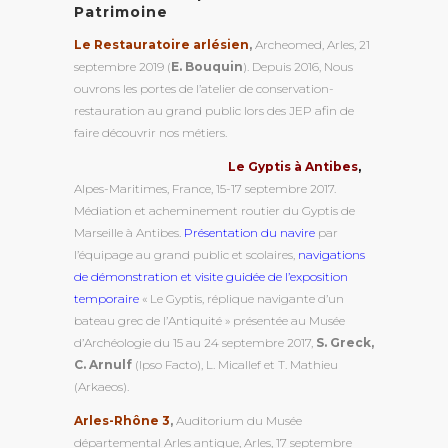
Patrimoine
Le Restauratoire arlésien
,
Archeomed, Arles, 21
septembre 2019 (
E. Bouquin
). Depuis 2016, Nous
ouvrons les portes de l’atelier de conservation-
restauration au grand public lors des JEP afin de
faire découvrir nos métiers.
Le Gyptis à Antibes
,
Alpes-Maritimes, France, 15-17 septembre 2017.
Médiation et acheminement routier du Gyptis de
Marseille à Antibes.
Présentation du navire
par
l’équipage au grand public et scolaires,
navigations
de démonstration et visite guidée de l’exposition
temporaire
« Le Gyptis, réplique navigante d’un
bateau grec de l’Antiquité » présentée au Musée
d’Archéologie du 15 au 24 septembre 2017,
S. Greck,
C. Arnulf
(Ipso Facto), L. Micallef et T. Mathieu
(Arkaeos).
Arles-Rhône 3
,
Auditorium du Musée
départemental Arles antique, Arles, 17 septembre