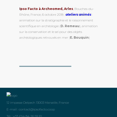
Ipso Facto à Archeomed, Arles
, Bouches-du-
Rhône, France, 6 octobre 2018 :
ateliers animés
:
animation sur la stratigraphie et le raisonnement
scientifique en archéologie (
D. Remeau
), animation
sur la conservation et le sel pour des objets
archéologiques retrouvés en mer (
E. Bouquin
)
12 impasse Delpech 13003 Marseille, France
E-mail :
contact@ipsofacto.coop
Tél. : +33 (0)4 84 26 59 10