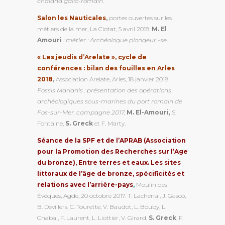
chaland gallo-romain.
Salon les Nauticales
,
portes ouvertes sur les
métiers de la mer, La Ciotat, 5 avril 2018.
M. El
Amouri
: métier : Archéologue plongeur -se
.
« Les jeudis d’Arelate », cycle de
conférences : bilan des fouilles en Arles
2018
,
Association Arelate, Arles, 18 janvier 2018.
Fossis Marianis : présentation des opérations
archéologiques sous-marines du port romain de
Fos-sur-Mer, campagne 2017,
M. El-Amouri,
S.
Fontaine,
S. Greck
et F. Marty.
Séance de la SPF et de l’APRAB (Association
pour la Promotion des Recherches sur l’Age
du bronze), Entre terres et eaux. Les sites
littoraux de l’âge de bronze, spécificités et
relations avec l’arrière-pays
,
Moulin des
Évêques, Agde, 20 octobre 2017. T. Lachenal, J. Gascó,
B. Devillers, C. Tourette, V. Baudot, L. Bouby, L.
Chabal, F. Laurent, L. Liottier, V. Girard,
S. Greck
, F.