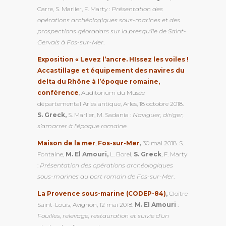
Carre, S. Marlier, F. Marty :
Présentation des
opérations archéologiques sous-marines et des
prospections géoradars sur la presqu’île de Saint-
Gervais à Fos-sur-Mer
.
Exposition « Levez l’ancre. HIssez les voiles !
Accastillage et équipement des navires du
delta du Rhône à l’époque romaine,
conférence
, Auditorium du Musée
départemental Arles antique, Arles, 18 octobre 2018.
S. Greck,
S. Marlier, M. Sadania :
Naviguer, diriger,
s’amarrer à l’époque romaine.
Maison de la mer
,
Fos-sur-Mer
,
30 mai 2018. S.
Fontaine,
M. El Amouri,
L. Borel,
S. Greck
, F. Marty
:
Présentation des opérations archéologiques
sous-marines du port romain de Fos-sur-Mer
.
La Provence sous-marine (CODEP-84)
,
Cloître
Saint-Louis, Avignon, 12 mai 2018.
M. El Amouri
:
Fouilles, relevage, restauration et suivie d’un