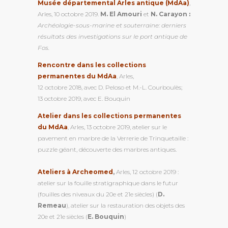
Musée départemental Arles antique (MdAa)
,
Arles, 10 octobre 2019.
M. El Amouri
et
N. Carayon :
Archéologie-sous-marine et souterraine: derniers
résultats des investigations sur le port antique de
Fos.
Rencontre dans les collections
permanentes du MdAa
, Arles,
12 octobre 2018, avec D. Peloso et M.-L. Courboulès;
13 octobre 2019, avec E. Bouquin
Atelier dans les collections permanentes
du MdAa
, Arles, 13 octobre 2019, atelier sur le
pavement en marbre de la Verrerie de Trinquetaille :
puzzle géant, découverte des marbres antiques.
Ateliers à Archeomed
,
Arles, 12 octobre 2019 :
atelier sur la fouille stratigraphique dans le futur
(fouilles des niveaux du 20e et 21e siècles) (
D.
Remeau
), atelier sur la restauration des objets des
20e et 21e siècles (
E. Bouquin
)