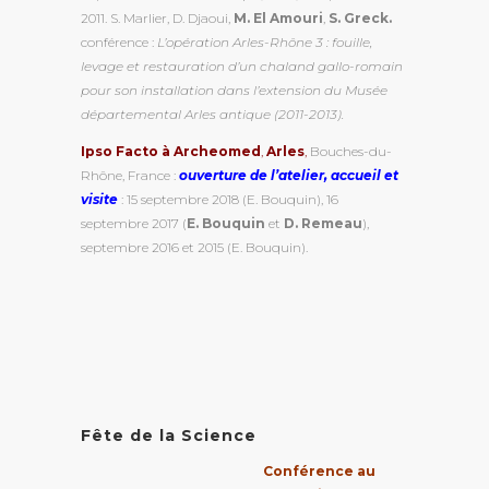
2011. S. Marlier, D. Djaoui,
M. El Amouri
,
S. Greck.
conférence :
L’opération Arles-Rhône 3 : fouille,
levage et restauration d’un chaland gallo-romain
pour son installation dans l’extension du Musée
départemental Arles antique (2011-2013).
Ipso
Facto à Archeomed
,
Arles
,
Bouches-du-
Rhône, France :
ouverture de l’atelie
r, accueil et
visite
: 15 septembre 2018 (E. Bouquin), 16
septembre 2017 (
E. Bouquin
et
D. Remeau
),
septembre 2016 et 2015 (E. Bouquin).
Fête de la Science
Conférence au