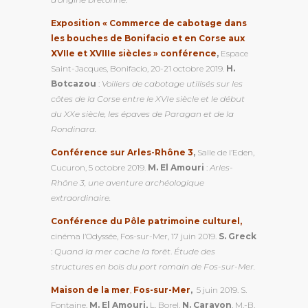
Exposition « Commerce de cabotage dans
les bouches de Bonifacio et en Corse aux
XVIIe et XVIIIe siècles » conférence
,
Espace
Saint-Jacques, Bonifacio, 20-21 octobre 2019.
H.
Botcazou
:
Voiliers de cabotage utilisés sur les
côtes de la Corse entre le XVIe siècle et le début
du XXe siècle, les épaves de Paragan et de la
Rondinara.
Conférence sur Arles-Rhône 3
,
Salle de l’Eden,
Cucuron, 5 octobre 2019.
M. El Amouri
:
Arles-
Rhône 3, une aventure archéologique
extraordinaire.
Conférence du Pôle patrimoine culturel
,
cinéma l’Odyssée, Fos-sur-Mer, 17 juin 2019.
S. Greck
:
Quand la mer cache la forêt
.
Étude des
structures en bois du port romain de Fos-sur-Mer.
Maison de la mer
,
Fos-sur-Mer
,
5 juin 2019. S.
Fontaine,
M. El Amouri,
L. Borel,
N. Carayon
, M.-B.