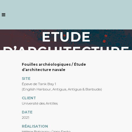
ETUDE
D’ARCHITECTURE
NAVALE DE
Fouilles archéologiques / Étude
d’architecture navale
TANK BAY 1
SITE
Épave de Tank Bay 1
(English Harbour, Antigua, Antigua & Barbuda)
(ANTIGUA) – 2021
CLIENT
Université des Antilles
DATE
2021
RÉALISATION
Hélène Botcazou / Ipso Facto