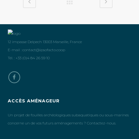
12 impasse Delpech 13003 Marseille, France
E-mail :
contact@ipsofacto.coop
Tél. : +33 (0)4 84 26 59 10
ACCÈS AMÉNAGEUR
Un projet de fouilles archéologiques subaquatiques ou sous-marines
concerne un de vos futurs aménagements ? Contactez-nous.