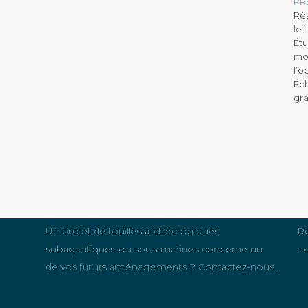
PR
Réa
le 
Étu
mod
l’o
Éch
gr
ACCÈS AMÉNAGEUR
N
Un projet de fouilles archéologiques
Re
subaquatiques ou sous-marines concerne un
no
de vos futurs aménagements ? Contactez-nous.