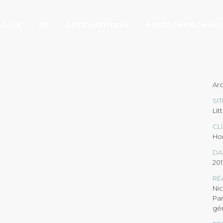
LOGIE
3D
RESTAURATION
PALÉOENVIRONNE
 MARITIME SURVEY
Arc
SIT
Lit
CL
Ho
DA
20
RÉ
Nic
Par
gén