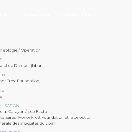
MENT
FORMATION
SENSIBILISER
 / 2018
héologie / Opération
E
toral de Damour (Liban)
IENT
nor Frost Foundation
TE
18
ALISATION
olas Carayon / Ipso Facto
tenaires : Honor Frost Foundation et la Direction
érale des antiquités du Liban