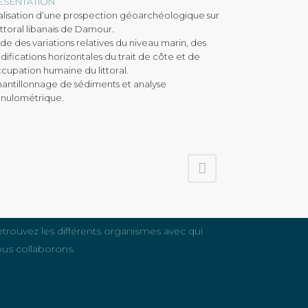
ÉSENTATION
lisation d’une prospection géoarchéologique sur
littoral libanais de Damour.
de des variations relatives du niveau marin, des
ifications horizontales du trait de côte et de
ccupation humaine du littoral.
antillonnage de sédiments et analyse
anulométrique.
OS PARTENAIRES
trouvez les différents organismes avec qui
us collaborons.