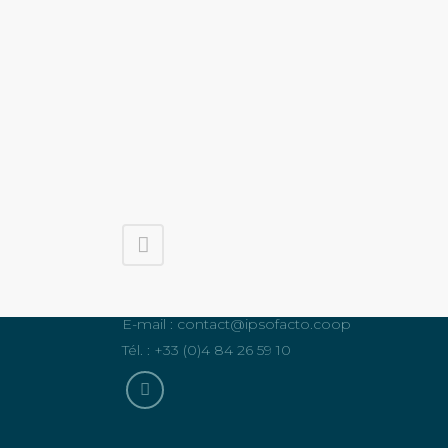
12 impasse Delpech 13003 Marseille, France
E-mail :
contact@ipsofacto.coop
Tél. : +33 (0)4 84 26 59 10